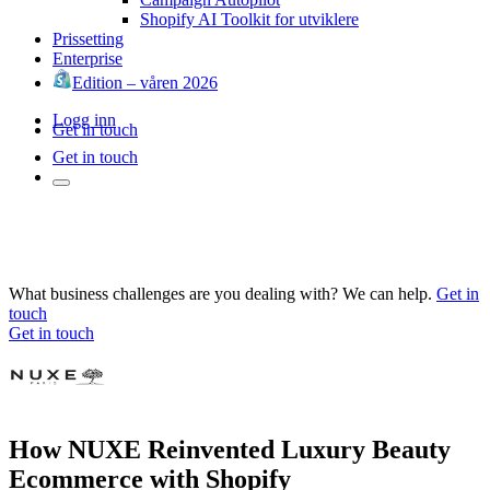
Shopify AI Toolkit for utviklere
Prissetting
Enterprise
Edition – våren 2026
Logg inn
Get in touch
Get in touch
What business challenges are you dealing with? We can help.
Get in
touch
Get in touch
How NUXE Reinvented Luxury Beauty
Ecommerce with Shopify