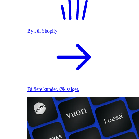
Bytt til Shopify
Få flere kunder. Øk salget.