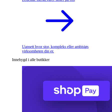
Uansett hvor stor, kompleks eller ambisiøs
virksomheten din er.
Innebygd i alle butikker