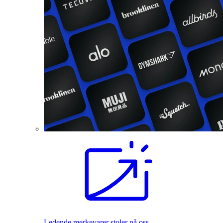
Ledende merkevarer stoler på oss