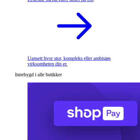
Uansett hvor stor, kompleks eller ambisiøs
virksomheten din er.
Innebygd i alle butikker