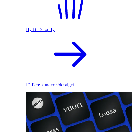
Bytt til Shopify
Få flere kunder. Øk salget.