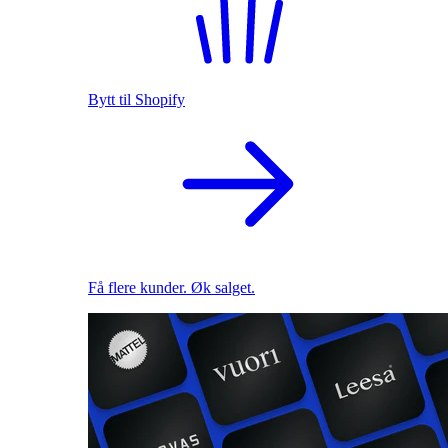
Bytt til Shopify
Få flere kunder. Øk salget.