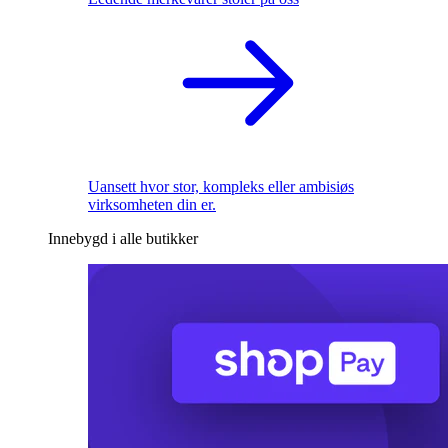
Uansett hvor stor, kompleks eller ambisiøs
virksomheten din er.
Innebygd i alle butikker