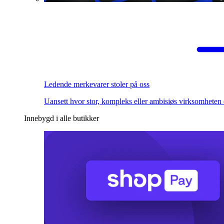
Ledende merkevarer stoler på oss
Uansett hvor stor, kompleks eller ambisiøs virksomheten 
Innebygd i alle butikker