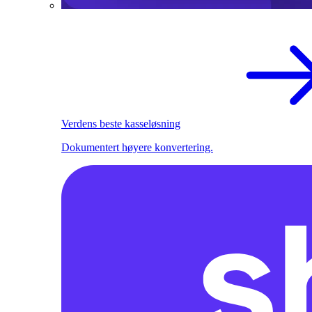
Verdens beste kasseløsning
Dokumentert høyere konvertering.