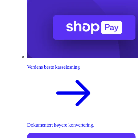
Verdens beste kasseløsning
Dokumentert høyere konvertering.