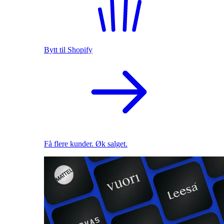
Bytt til Shopify
Få flere kunder. Øk salget.