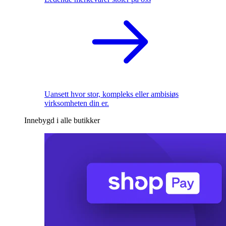
Uansett hvor stor, kompleks eller ambisiøs
virksomheten din er.
Innebygd i alle butikker