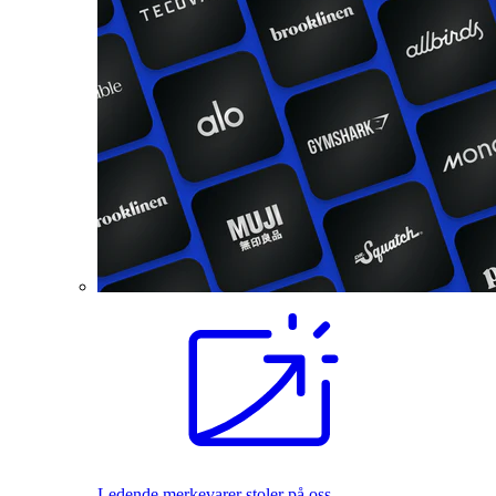
Ledende merkevarer stoler på oss