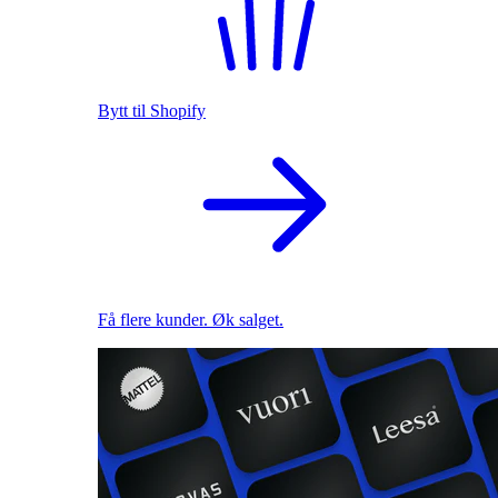
Bytt til Shopify
Få flere kunder. Øk salget.