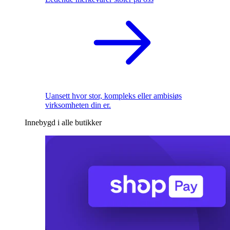
Uansett hvor stor, kompleks eller ambisiøs
virksomheten din er.
Innebygd i alle butikker