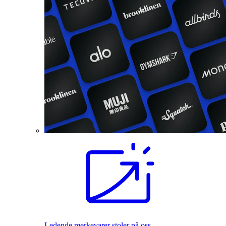
Ledende merkevarer stoler på oss