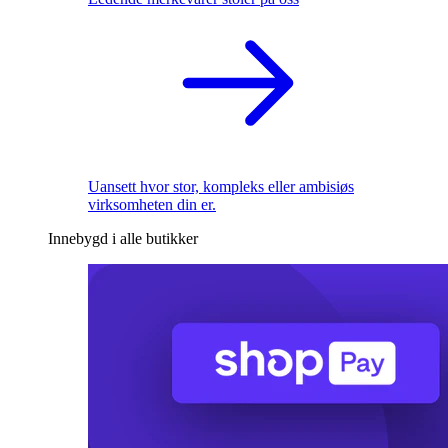
Uansett hvor stor, kompleks eller ambisiøs
virksomheten din er.
Innebygd i alle butikker