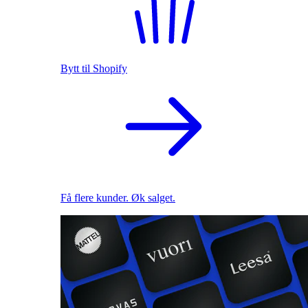
Bytt til Shopify
Få flere kunder. Øk salget.