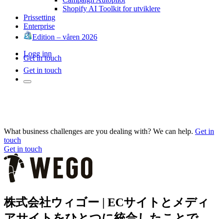
Shopify AI Toolkit for utviklere
Prissetting
Enterprise
Edition – våren 2026
Logg inn
Get in touch
Get in touch
What business challenges are you dealing with? We can help.
Get in
touch
Get in touch
株式会社ウィゴー | ECサイトとメディ
アサイトをひとつに統合したことで、