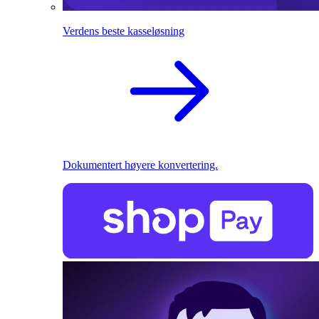
Verdens beste kasseløsning
Dokumentert høyere konvertering.