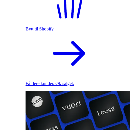
Bytt til Shopify
Få flere kunder. Øk salget.