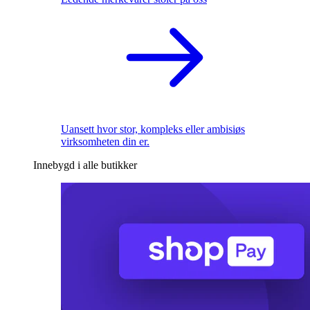
Uansett hvor stor, kompleks eller ambisiøs
virksomheten din er.
Innebygd i alle butikker