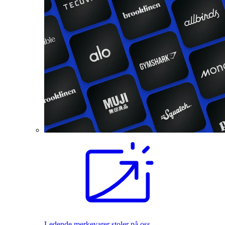
Ledende merkevarer stoler på oss