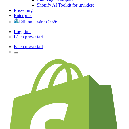
Shopify AI Toolkit for utviklere
Prissetting
Enterprise
Edition – våren 2026
Logg inn
Få en prøvestart
Få en prøvestart