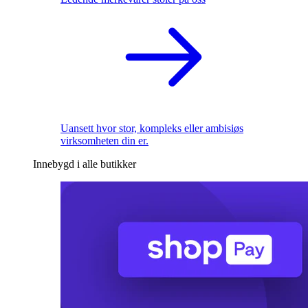
Uansett hvor stor, kompleks eller ambisiøs
virksomheten din er.
Innebygd i alle butikker