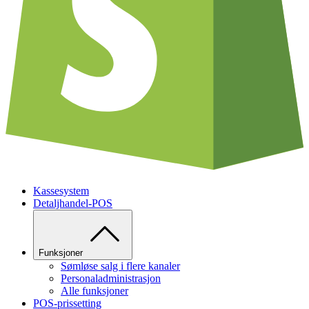
Kassesystem
Detaljhandel-POS
Funksjoner
Sømløse salg i flere kanaler
Personaladministrasjon
Alle funksjoner
POS-prissetting