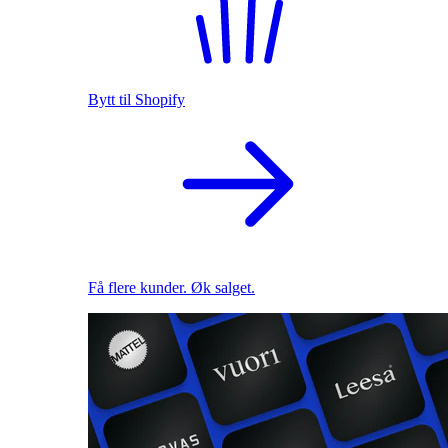
Bytt til Shopify
Få flere kunder. Øk salget.