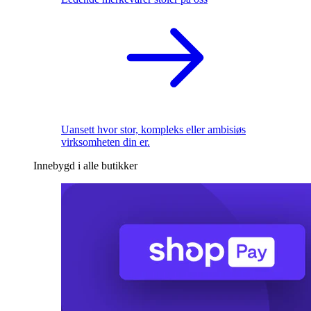
Uansett hvor stor, kompleks eller ambisiøs
virksomheten din er.
Innebygd i alle butikker