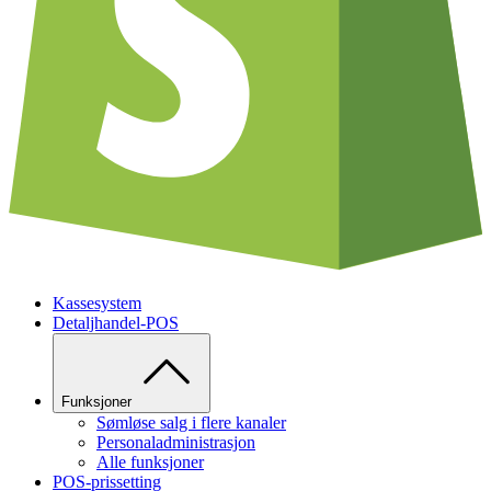
Kassesystem
Detaljhandel-POS
Funksjoner
Sømløse salg i flere kanaler
Personaladministrasjon
Alle funksjoner
POS-prissetting