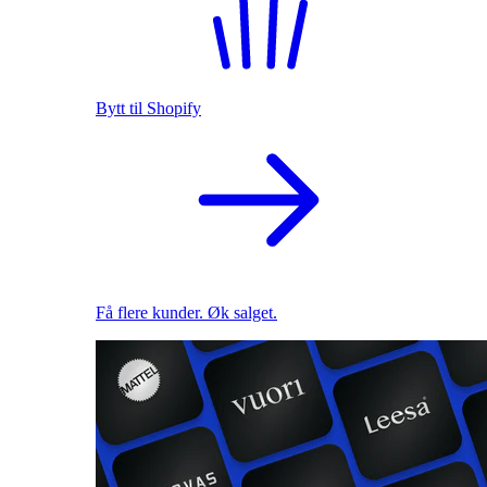
Bytt til Shopify
Få flere kunder. Øk salget.