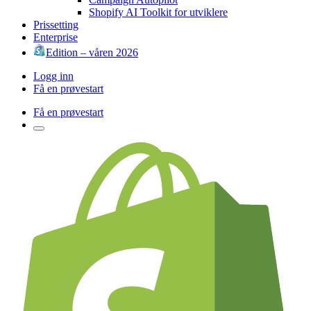
Shopify AI Toolkit for utviklere
Prissetting
Enterprise
Edition – våren 2026
Logg inn
Få en prøvestart
Få en prøvestart