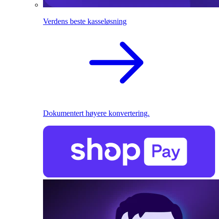
Verdens beste kasseløsning
Dokumentert høyere konvertering.