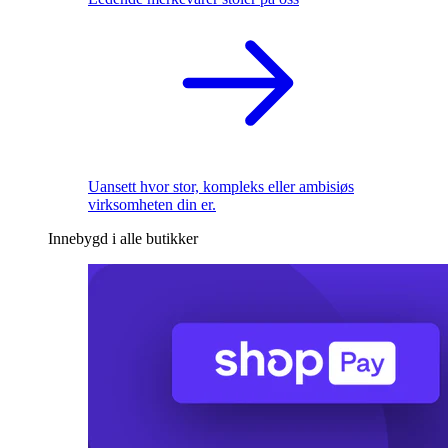
Uansett hvor stor, kompleks eller ambisiøs
virksomheten din er.
Innebygd i alle butikker