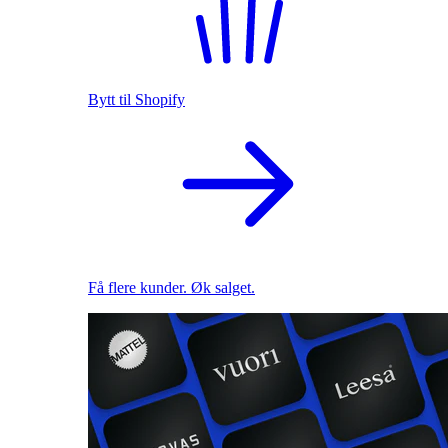
Bytt til Shopify
Få flere kunder. Øk salget.