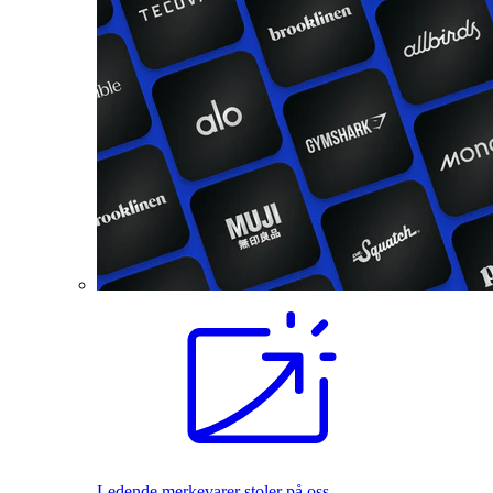
Ledende merkevarer stoler på oss