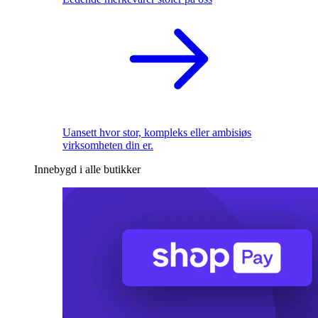
Uansett hvor stor, kompleks eller ambisiøs
virksomheten din er.
Innebygd i alle butikker