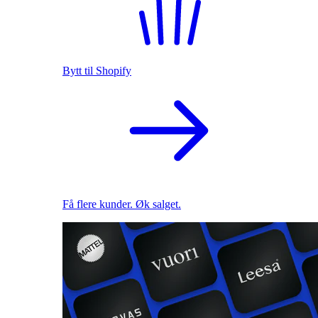
Bytt til Shopify
Få flere kunder. Øk salget.