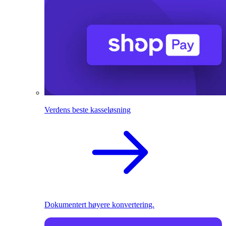
Verdens beste kasseløsning
Dokumentert høyere konvertering.