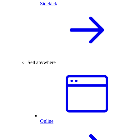
Sidekick
Sell anywhere
Online