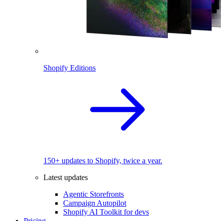
Shopify Editions
150+ updates to Shopify, twice a year.
Latest updates
Agentic Storefronts
Campaign Autopilot
Shopify AI Toolkit for devs
Pricing