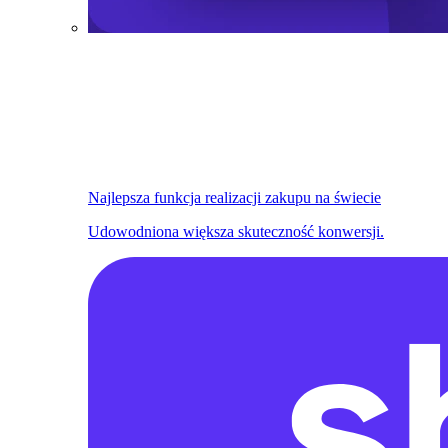
Najlepsza funkcja realizacji zakupu na świecie
Udowodniona większa skuteczność konwersji.