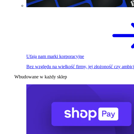
Ufają nam marki korporacyjne
Bez względu na wielkość firmy, jej złożoność czy ambicj
Wbudowane w każdy sklep