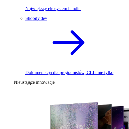
Największy ekosystem handlu
Shopify.dev
Dokumentacja dla programistów, CLI i nie tylko
Nieustające innowacje