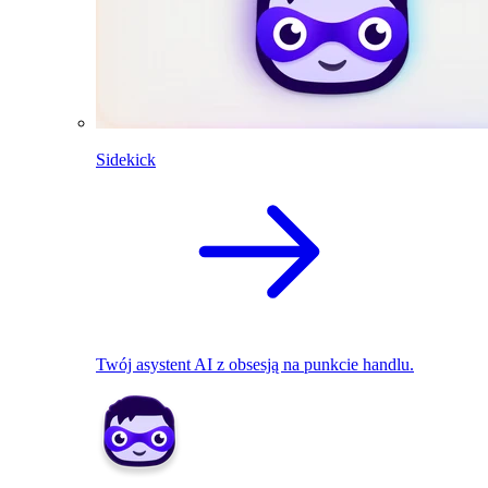
Sidekick
Twój asystent AI z obsesją na punkcie handlu.