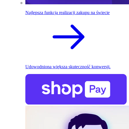
Najlepsza funkcja realizacji zakupu na świecie
Udowodniona większa skuteczność konwersji.