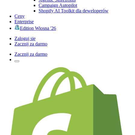
Campaign Autopilot
Shopify AI Toolkit dla deweloperów
Ceny
Enterprise
Edition Wiosna '26
Zaloguj się
Zacznij za darmo
Zacznij za darmo