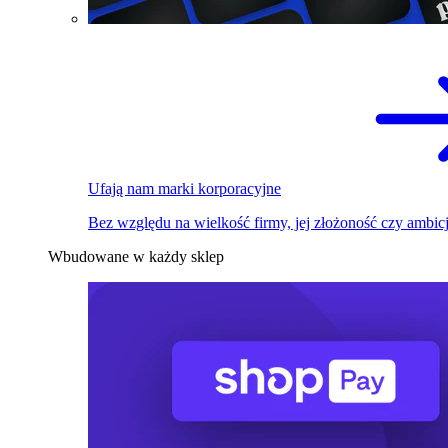
Ufają nam marki korporacyjne
Bez względu na wielkość firmy, jej złożoność czy ambicj
Wbudowane w każdy sklep