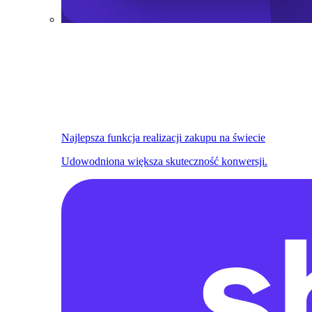
Najlepsza funkcja realizacji zakupu na świecie
Udowodniona większa skuteczność konwersji.