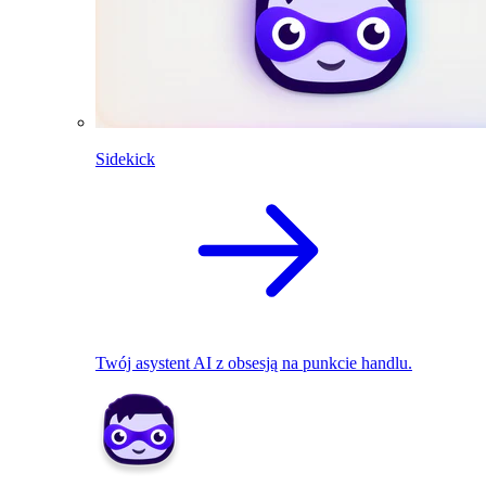
Sidekick
Twój asystent AI z obsesją na punkcie handlu.