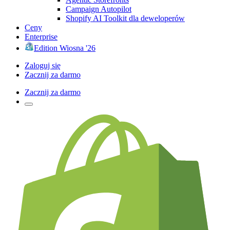
Campaign Autopilot
Shopify AI Toolkit dla deweloperów
Ceny
Enterprise
Edition Wiosna '26
Zaloguj się
Zacznij za darmo
Zacznij za darmo