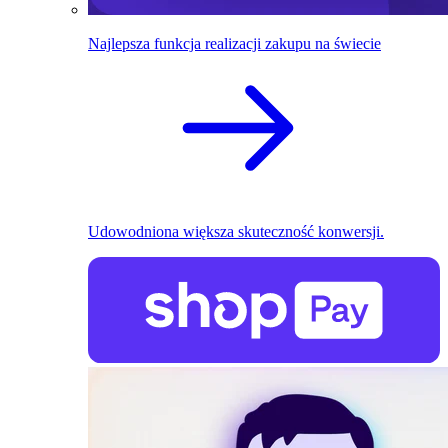
Najlepsza funkcja realizacji zakupu na świecie
Udowodniona większa skuteczność konwersji.