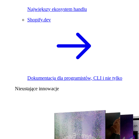
Największy ekosystem handlu
Shopify.dev
Dokumentacja dla programistów, CLI i nie tylko
Nieustające innowacje