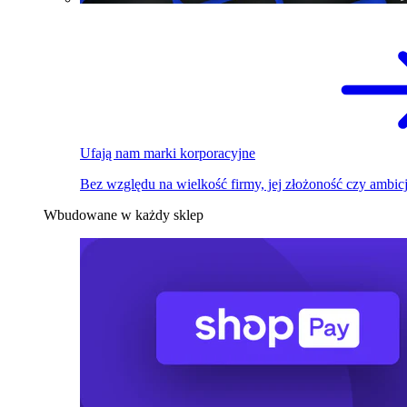
Ufają nam marki korporacyjne
Bez względu na wielkość firmy, jej złożoność czy ambicj
Wbudowane w każdy sklep