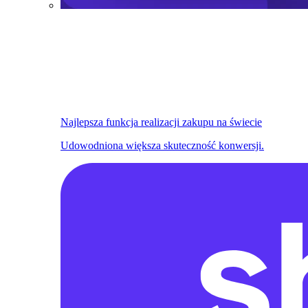
Najlepsza funkcja realizacji zakupu na świecie
Udowodniona większa skuteczność konwersji.