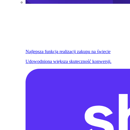
Najlepsza funkcja realizacji zakupu na świecie
Udowodniona większa skuteczność konwersji.