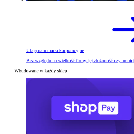
Ufają nam marki korporacyjne
Bez względu na wielkość firmy, jej złożoność czy ambicj
Wbudowane w każdy sklep