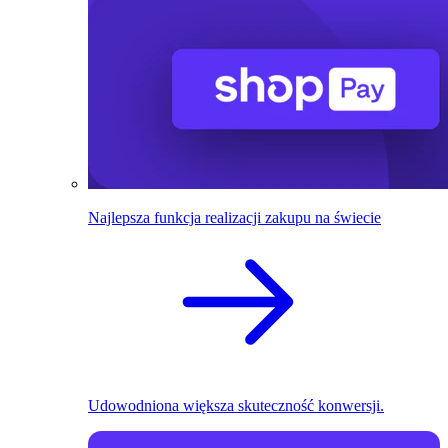
Najlepsza funkcja realizacji zakupu na świecie
Udowodniona większa skuteczność konwersji.