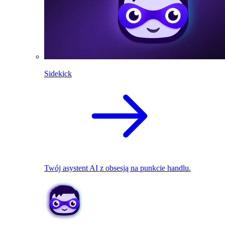
Sidekick
Twój asystent AI z obsesją na punkcie handlu.