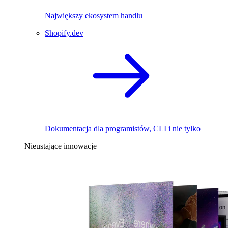
Największy ekosystem handlu
Shopify.dev
Dokumentacja dla programistów, CLI i nie tylko
Nieustające innowacje