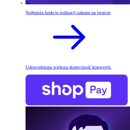
Najlepsza funkcja realizacji zakupu na świecie
Udowodniona większa skuteczność konwersji.