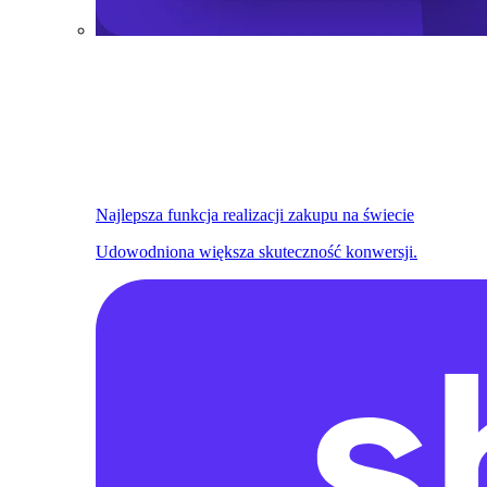
Najlepsza funkcja realizacji zakupu na świecie
Udowodniona większa skuteczność konwersji.