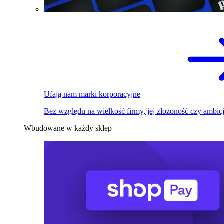
Ufają nam marki korporacyjne
Bez względu na wielkość firmy, jej złożoność czy ambicj
Wbudowane w każdy sklep