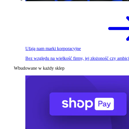
Ufają nam marki korporacyjne
Bez względu na wielkość firmy, jej złożoność czy ambicj
Wbudowane w każdy sklep