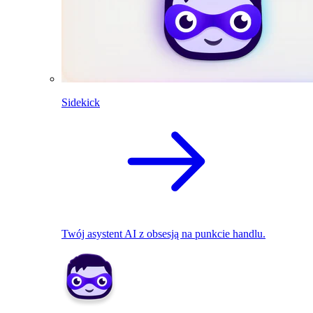
Sidekick
Twój asystent AI z obsesją na punkcie handlu.