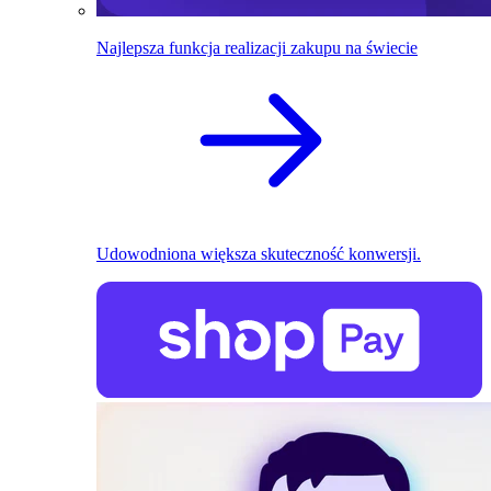
Najlepsza funkcja realizacji zakupu na świecie
Udowodniona większa skuteczność konwersji.