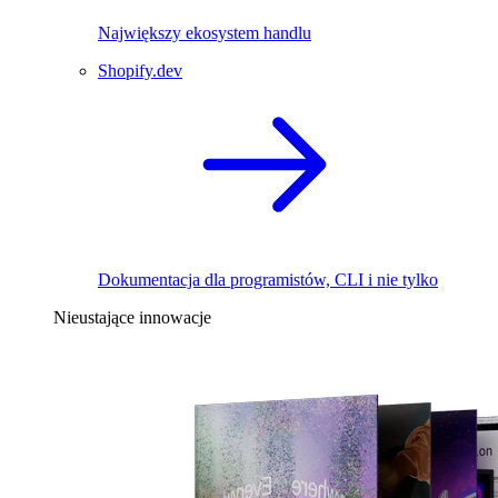
Największy ekosystem handlu
Shopify.dev
Dokumentacja dla programistów, CLI i nie tylko
Nieustające innowacje