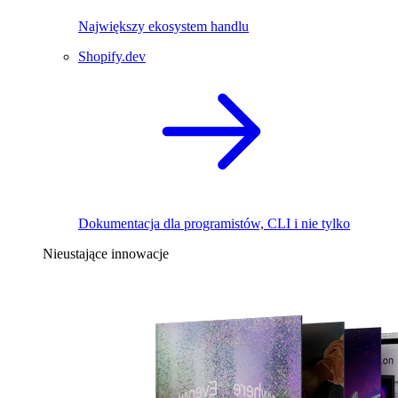
Największy ekosystem handlu
Shopify.dev
Dokumentacja dla programistów, CLI i nie tylko
Nieustające innowacje