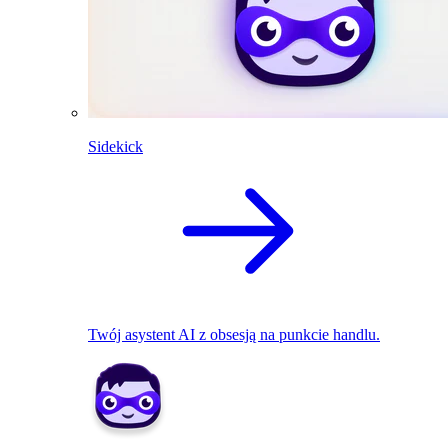
Sidekick
Twój asystent AI z obsesją na punkcie handlu.