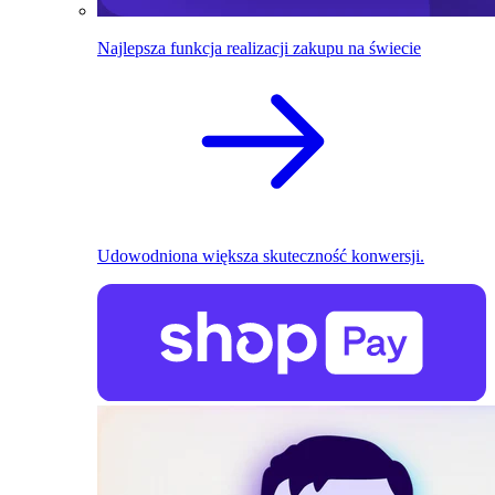
Najlepsza funkcja realizacji zakupu na świecie
Udowodniona większa skuteczność konwersji.