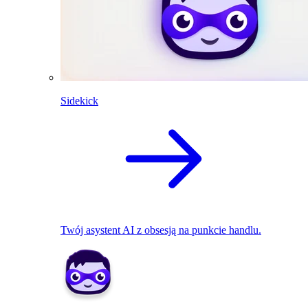
Sidekick
Twój asystent AI z obsesją na punkcie handlu.