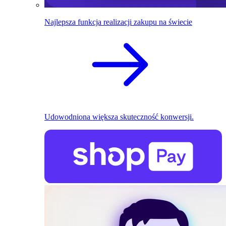
Najlepsza funkcja realizacji zakupu na świecie
Udowodniona większa skuteczność konwersji.