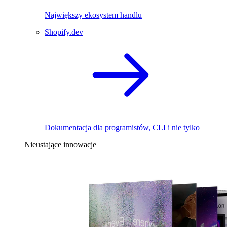
Największy ekosystem handlu
Shopify.dev
Dokumentacja dla programistów, CLI i nie tylko
Nieustające innowacje