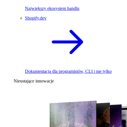
Największy ekosystem handlu
Shopify.dev
Dokumentacja dla programistów, CLI i nie tylko
Nieustające innowacje