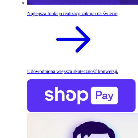
Najlepsza funkcja realizacji zakupu na świecie
Udowodniona większa skuteczność konwersji.