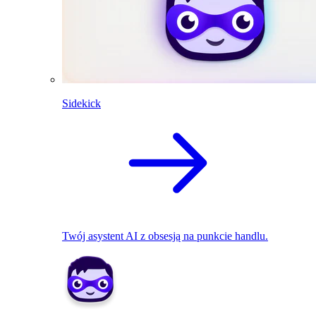
Sidekick
Twój asystent AI z obsesją na punkcie handlu.