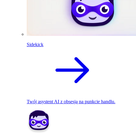
Sidekick
Twój asystent AI z obsesją na punkcie handlu.