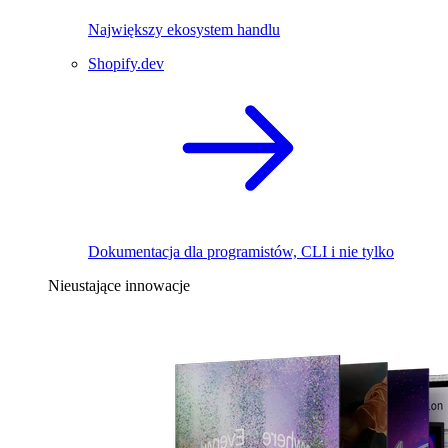
Największy ekosystem handlu
Shopify.dev
Dokumentacja dla programistów, CLI i nie tylko
Nieustające innowacje