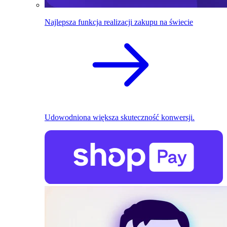
Najlepsza funkcja realizacji zakupu na świecie
Udowodniona większa skuteczność konwersji.