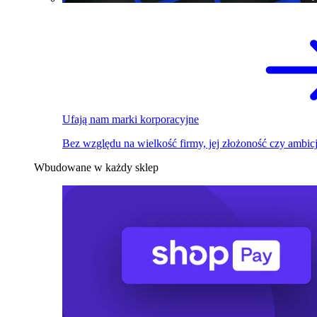
Ufają nam marki korporacyjne
Bez względu na wielkość firmy, jej złożoność czy ambicj
Wbudowane w każdy sklep