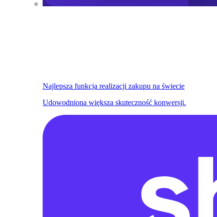
Najlepsza funkcja realizacji zakupu na świecie
Udowodniona większa skuteczność konwersji.