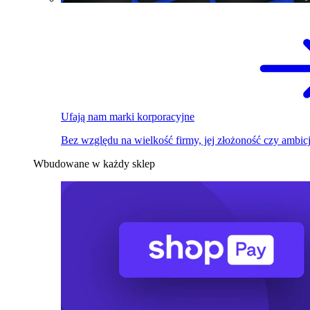
Ufają nam marki korporacyjne
Bez względu na wielkość firmy, jej złożoność czy ambicj
Wbudowane w każdy sklep