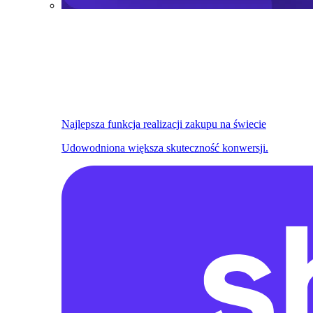
Najlepsza funkcja realizacji zakupu na świecie
Udowodniona większa skuteczność konwersji.