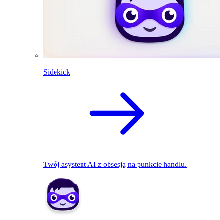
Sidekick
Twój asystent AI z obsesją na punkcie handlu.