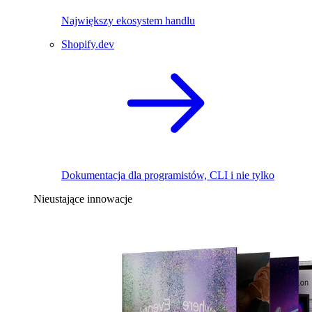
Największy ekosystem handlu
Shopify.dev
Dokumentacja dla programistów, CLI i nie tylko
Nieustające innowacje