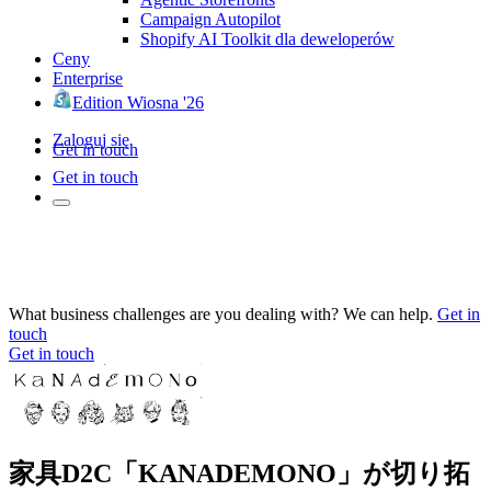
Campaign Autopilot
Shopify AI Toolkit dla deweloperów
Ceny
Enterprise
Edition Wiosna '26
Zaloguj się
Get in touch
Get in touch
What business challenges are you dealing with? We can help.
Get in
touch
Get in touch
家具D2C「KANADEMONO」が切り拓