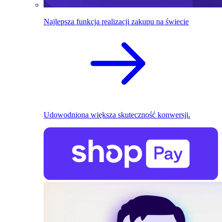
Najlepsza funkcja realizacji zakupu na świecie
Udowodniona większa skuteczność konwersji.