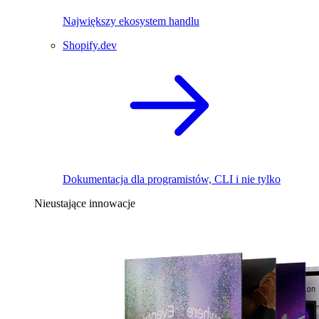
Największy ekosystem handlu
Shopify.dev
Dokumentacja dla programistów, CLI i nie tylko
Nieustające innowacje