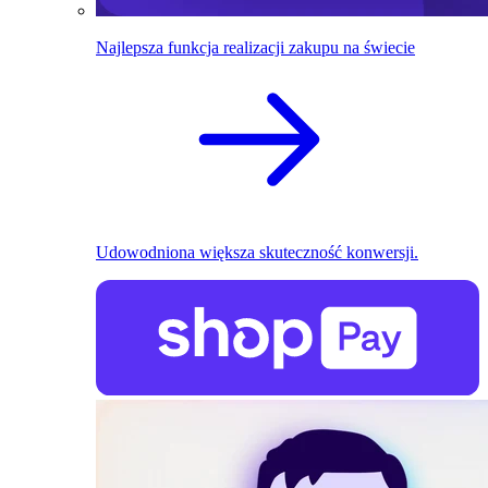
Najlepsza funkcja realizacji zakupu na świecie
Udowodniona większa skuteczność konwersji.