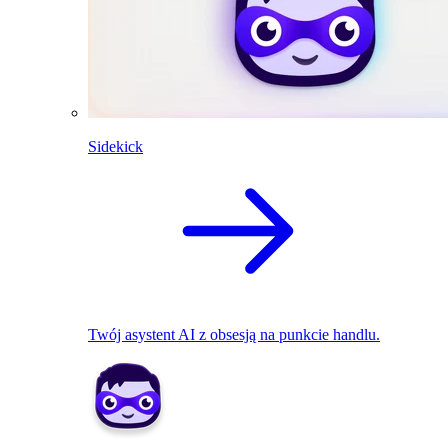
Sidekick
Twój asystent AI z obsesją na punkcie handlu.