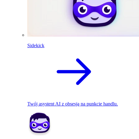
Sidekick
Twój asystent AI z obsesją na punkcie handlu.