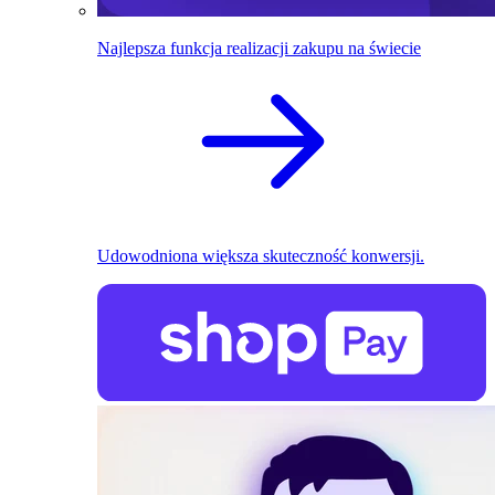
Najlepsza funkcja realizacji zakupu na świecie
Udowodniona większa skuteczność konwersji.