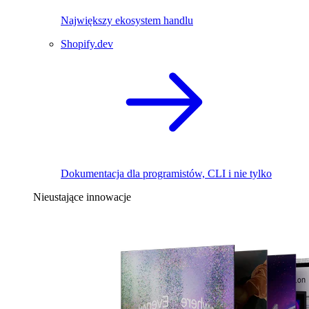
Największy ekosystem handlu
Shopify.dev
Dokumentacja dla programistów, CLI i nie tylko
Nieustające innowacje