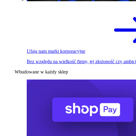
Ufają nam marki korporacyjne
Bez względu na wielkość firmy, jej złożoność czy ambicj
Wbudowane w każdy sklep