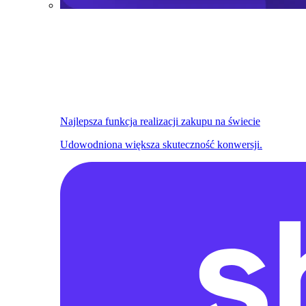
Najlepsza funkcja realizacji zakupu na świecie
Udowodniona większa skuteczność konwersji.