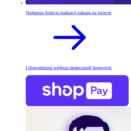
Najlepsza funkcja realizacji zakupu na świecie
Udowodniona większa skuteczność konwersji.