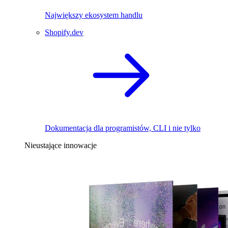
Największy ekosystem handlu
Shopify.dev
Dokumentacja dla programistów, CLI i nie tylko
Nieustające innowacje