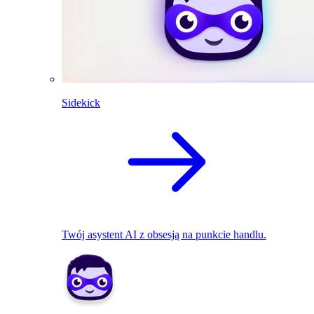
Sidekick
Twój asystent AI z obsesją na punkcie handlu.