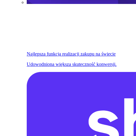
Najlepsza funkcja realizacji zakupu na świecie
Udowodniona większa skuteczność konwersji.