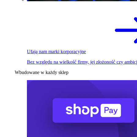
Ufają nam marki korporacyjne
Bez względu na wielkość firmy, jej złożoność czy ambicj
Wbudowane w każdy sklep