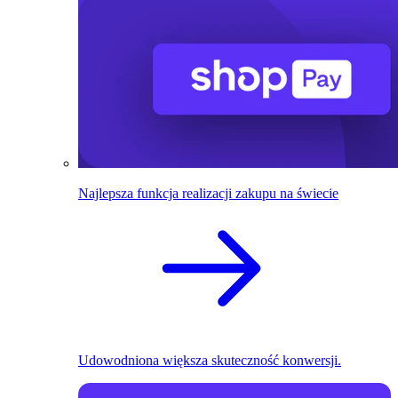
Najlepsza funkcja realizacji zakupu na świecie
Udowodniona większa skuteczność konwersji.