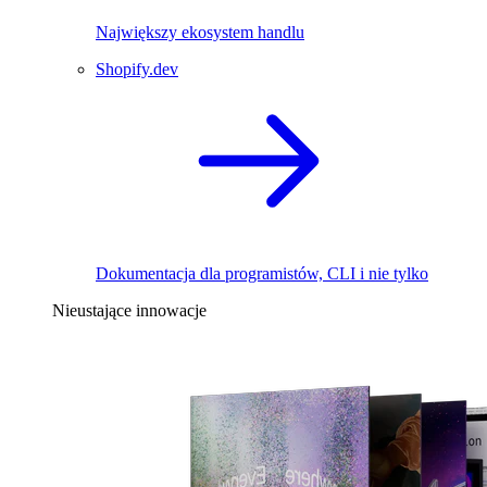
Największy ekosystem handlu
Shopify.dev
Dokumentacja dla programistów, CLI i nie tylko
Nieustające innowacje