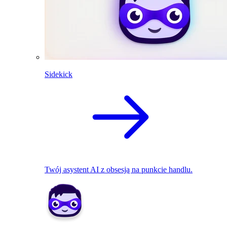
Sidekick
Twój asystent AI z obsesją na punkcie handlu.