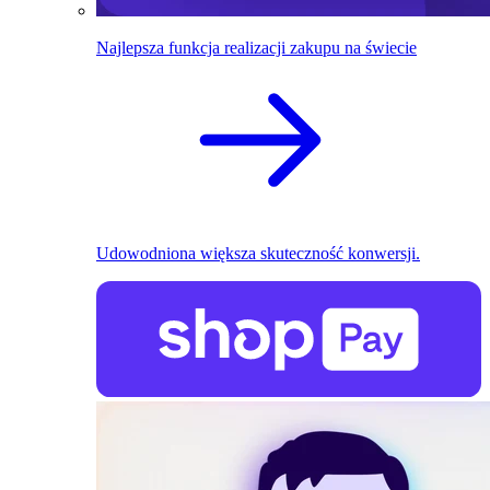
Najlepsza funkcja realizacji zakupu na świecie
Udowodniona większa skuteczność konwersji.