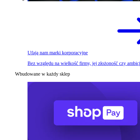
Ufają nam marki korporacyjne
Bez względu na wielkość firmy, jej złożoność czy ambicj
Wbudowane w każdy sklep