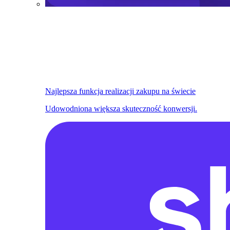
Najlepsza funkcja realizacji zakupu na świecie
Udowodniona większa skuteczność konwersji.