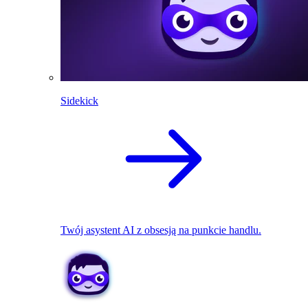
Sidekick
Twój asystent AI z obsesją na punkcie handlu.