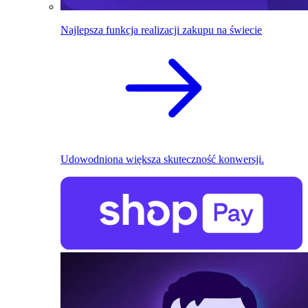
Najlepsza funkcja realizacji zakupu na świecie
Udowodniona większa skuteczność konwersji.