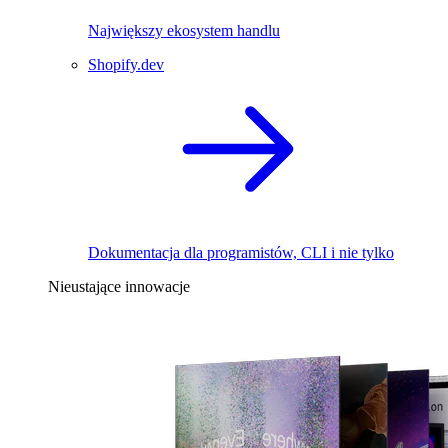
Największy ekosystem handlu
Shopify.dev
Dokumentacja dla programistów, CLI i nie tylko
Nieustające innowacje