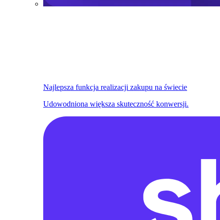
Najlepsza funkcja realizacji zakupu na świecie
Udowodniona większa skuteczność konwersji.