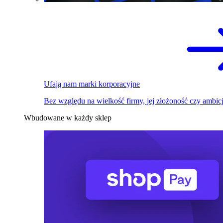
Ufają nam marki korporacyjne
Bez względu na wielkość firmy, jej złożoność czy ambicj
Wbudowane w każdy sklep