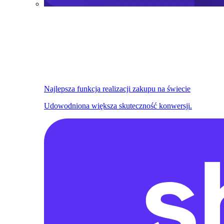
Najlepsza funkcja realizacji zakupu na świecie
Udowodniona większa skuteczność konwersji.