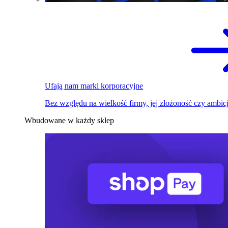
Ufają nam marki korporacyjne
Bez względu na wielkość firmy, jej złożoność czy ambicj
Wbudowane w każdy sklep