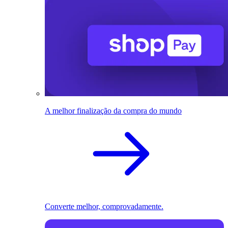
A melhor finalização da compra do mundo
Converte melhor, comprovadamente.