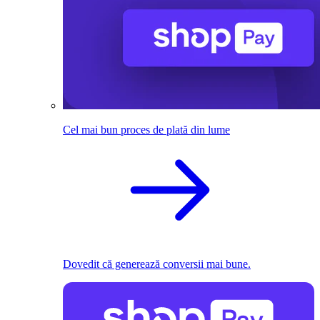
Cel mai bun proces de plată din lume
Dovedit că generează conversii mai bune.