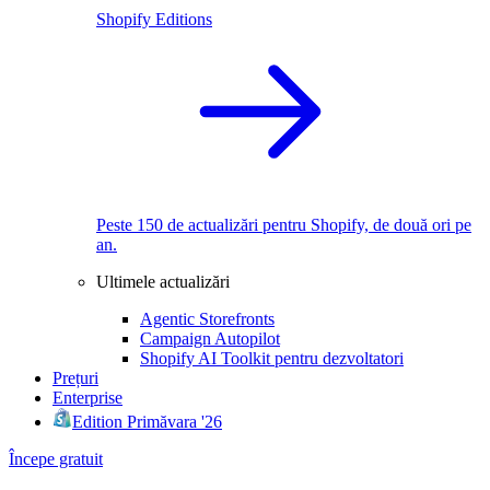
Shopify Editions
Peste 150 de actualizări pentru Shopify, de două ori pe
an.
Ultimele actualizări
Agentic Storefronts
Campaign Autopilot
Shopify AI Toolkit pentru dezvoltatori
Prețuri
Enterprise
Edition Primăvara '26
Începe gratuit