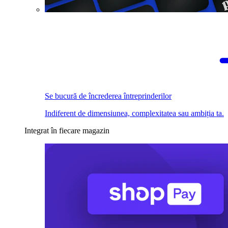
Se bucură de încrederea întreprinderilor
Indiferent de dimensiunea, complexitatea sau ambiția ta.
Integrat în fiecare magazin