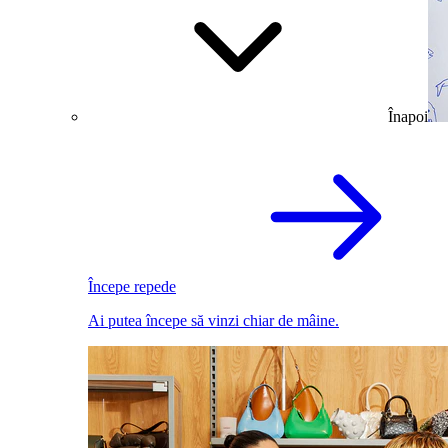
Înapoi
Începe repede
Ai putea începe să vinzi chiar de mâine.