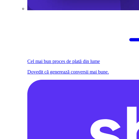
Cel mai bun proces de plată din lume
Dovedit că generează conversii mai bune.