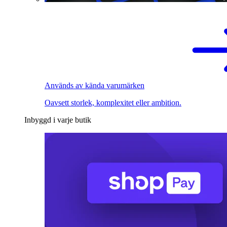
Används av kända varumärken
Oavsett storlek, komplexitet eller ambition.
Inbyggd i varje butik