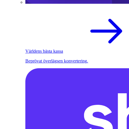
Världens bästa kassa
Beprövat överlägsen konvertering.