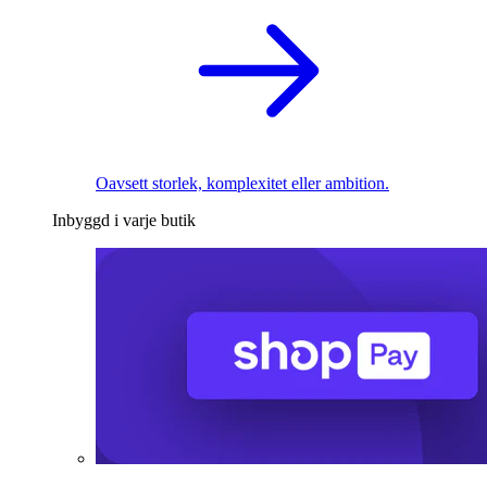
Oavsett storlek, komplexitet eller ambition.
Inbyggd i varje butik