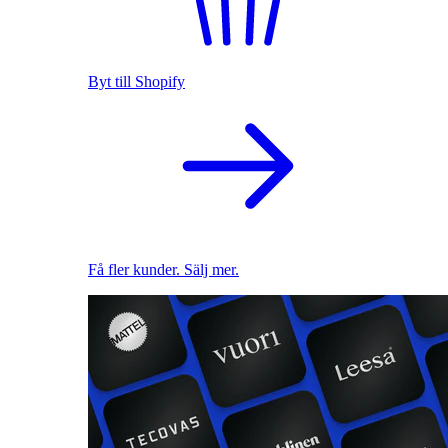
Byt till Shopify
Få fler kunder. Sälj mer.