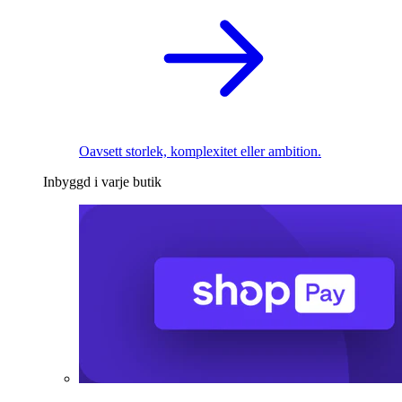
Oavsett storlek, komplexitet eller ambition.
Inbyggd i varje butik