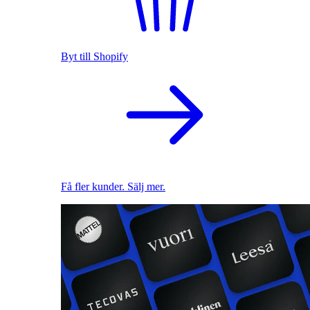
Byt till Shopify
Få fler kunder. Sälj mer.